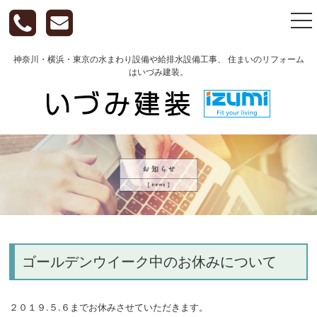
togg
nav
神奈川・横浜・東京の水まわり設備や給排水設備工事、 住まいのリフォーム
はいづみ建装。
ゴールデンウイーク中のお休みについて
２０１９.５.６までお休みさせていただきます。